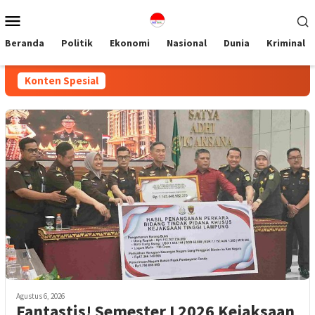
Loncat
Menu
ke
Mobile
konten
Beranda
Politik
Ekonomi
Nasional
Dunia
Kriminal
Konten Spesial
Agustus 6, 2026
Fantastis! Semester I 2026 Kejaksaan