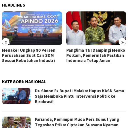
HEADLINES
«
»
Menaker Ungkap 80 Persen
Panglima TNI Dampingi Menko
Perusahaan Sulit Cari SDM
Polkam, Pemerintah Pastikan
Sesuai Kebutuhan Industri
Indonesia Tetap Aman
KATEGORI:
NASIONAL
Dr. Simon Ex Bupati Malaka: Hapus KASN Sama
Saja Membuka Pintu Intervensi Politik ke
Birokrasi!
Farianda, Pemimpin Muda Pers Sumut yang
Tegaskan Etika: Ciptakan Suasana Nyaman