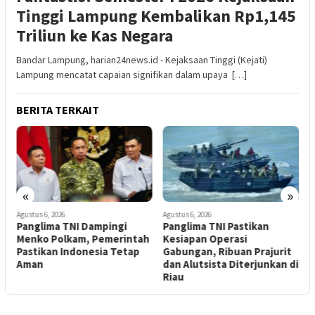
Tinggi Lampung Kembalikan Rp1,145
Triliun ke Kas Negara
Bandar Lampung, harian24news.id - Kejaksaan Tinggi (Kejati)
Lampung mencatat capaian signifikan dalam upaya […]
BERITA TERKAIT
«
»
Agustus 6, 2026
Agustus 6, 2026
A
n
Panglima TNI Dampingi
Panglima TNI Pastikan
T
Menko Polkam, Pemerintah
Kesiapan Operasi
E
Pastikan Indonesia Tetap
Gabungan, Ribuan Prajurit
S
Aman
dan Alutsista Diterjunkan di
A
Riau