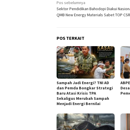
Navigasi
Pos sebelumnya
Sektor Pendidikan Bahodopi Diakui Nasiona
pos
QMB New Energy Materials Sabet TOP CS
POS TERKAIT
Sampah Jadi Energi? TNI AD
ABPE
dan Pemda Bongkar Strategi
Desa
Baru Atasi Krisis TPA
Peme
Sekaligus Merubah Sampah
Menjadi Energi Bernilai