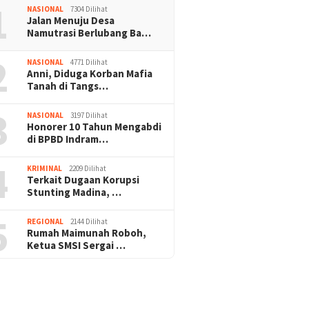
1
NASIONAL
7304 Dilihat
Jalan Menuju Desa
Namutrasi Berlubang Ba…
2
NASIONAL
4771 Dilihat
Anni, Diduga Korban Mafia
Tanah di Tangs…
3
NASIONAL
3197 Dilihat
Honorer 10 Tahun Mengabdi
di BPBD Indram…
4
KRIMINAL
2209 Dilihat
Terkait Dugaan Korupsi
Stunting Madina, …
5
REGIONAL
2144 Dilihat
Rumah Maimunah Roboh,
Ketua SMSI Sergai …