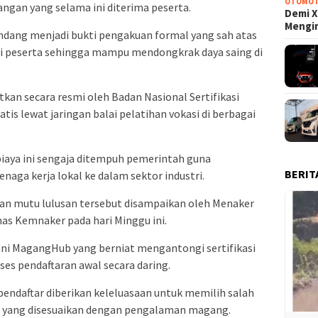
OTOMOT
ngan yang selama ini diterima peserta.
Demi X
Mengi
andang menjadi bukti pengakuan formal yang sah atas
ai peserta sehingga mampu mendongkrak daya saing di
kan secara resmi oleh Badan Nasional Sertifikasi
ratis lewat jaringan balai pelatihan vokasi di berbagai
biaya ini sengaja ditempuh pemerintah guna
BERIT
aga kerja lokal ke dalam sektor industri.
an mutu lulusan tersebut disampaikan oleh Menaker
umas Kemnaker pada hari Minggu ini.
mni MagangHub yang berniat mengantongi sertifikasi
es pendaftaran awal secara daring.
a pendaftar diberikan keleluasaan untuk memilih salah
asi yang disesuaikan dengan pengalaman magang.