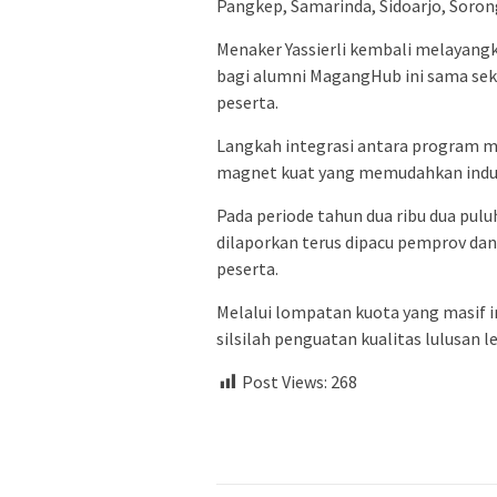
Pangkep, Samarinda, Sidoarjo, Soron
Menaker Yassierli kembali melayangk
bagi alumni MagangHub ini sama sek
peserta.
Langkah integrasi antara program mag
magnet kuat yang memudahkan indust
Pada periode tahun dua ribu dua pul
dilaporkan terus dipacu pemprov dan
peserta.
Melalui lompatan kuota yang masif
silsilah penguatan kualitas lulusan l
Post Views:
268