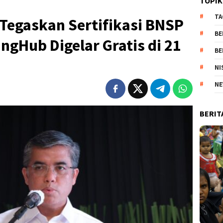
TOPIK
TA
 Tegaskan Sertifikasi BNSP
BE
ngHub Digelar Gratis di 21
BE
NI
NE
BERIT