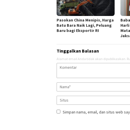
Pasokan China Menipis, Harga
Baba
Batu Bara Naik Lagi, Peluang
Harl
Baru bagi Eksportir RI
Mata
Jaks
Tinggalkan Balasan
Alamat email Anda tidak akan dipublikasikan.
Ru
Simpan nama, email, dan situs web say