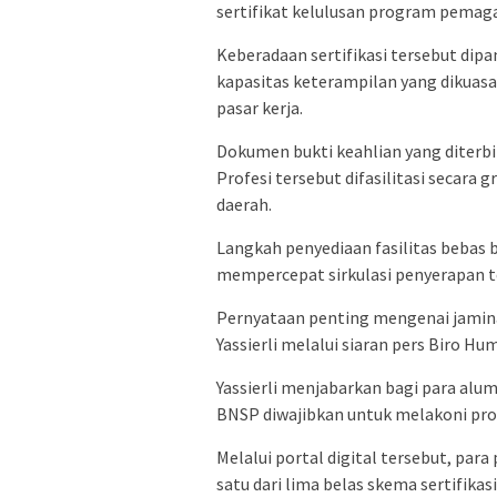
sertifikat kelulusan program pemaga
Keberadaan sertifikasi tersebut dip
kapasitas keterampilan yang dikuas
pasar kerja.
Dokumen bukti keahlian yang diterbit
Profesi tersebut difasilitasi secara g
daerah.
Langkah penyediaan fasilitas bebas 
mempercepat sirkulasi penyerapan ten
Pernyataan penting mengenai jamin
Yassierli melalui siaran pers Biro H
Yassierli menjabarkan bagi para alu
BNSP diwajibkan untuk melakoni pros
Melalui portal digital tersebut, par
satu dari lima belas skema sertifik