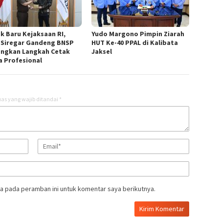
k Baru Kejaksaan RI,
Yudo Margono Pimpin Ziarah
i Siregar Gandeng BNSP
HUT Ke-40 PPAL di Kalibata
ngkan Langkah Cetak
Jaksel
a Profesional
as yang wajib ditandai
*
a pada peramban ini untuk komentar saya berikutnya.