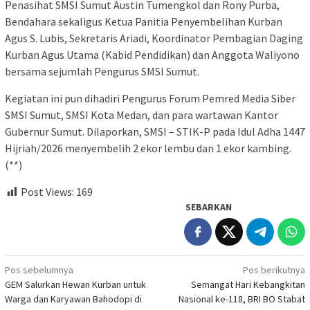
Penasihat SMSI Sumut Austin Tumengkol dan Rony Purba,
Bendahara sekaligus Ketua Panitia Penyembelihan Kurban
Agus S. Lubis, Sekretaris Ariadi, Koordinator Pembagian Daging
Kurban Agus Utama (Kabid Pendidikan) dan Anggota Waliyono
bersama sejumlah Pengurus SMSI Sumut.
Kegiatan ini pun dihadiri Pengurus Forum Pemred Media Siber
SMSI Sumut, SMSI Kota Medan, dan para wartawan Kantor
Gubernur Sumut. Dilaporkan, SMSI – STIK-P pada Idul Adha 1447
Hijriah/2026 menyembelih 2 ekor lembu dan 1 ekor kambing.
(**)
Post Views:
169
SEBARKAN
Navigasi
Pos sebelumnya
Pos berikutnya
GEM Salurkan Hewan Kurban untuk
Semangat Hari Kebangkitan
pos
Warga dan Karyawan Bahodopi di
Nasional ke-118, BRI BO Stabat