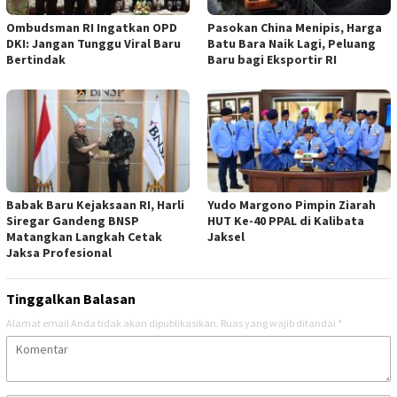
Ombudsman RI Ingatkan OPD
Pasokan China Menipis, Harga
DKI: Jangan Tunggu Viral Baru
Batu Bara Naik Lagi, Peluang
Bertindak
Baru bagi Eksportir RI
Babak Baru Kejaksaan RI, Harli
Yudo Margono Pimpin Ziarah
Siregar Gandeng BNSP
HUT Ke-40 PPAL di Kalibata
Matangkan Langkah Cetak
Jaksel
Jaksa Profesional
Tinggalkan Balasan
Alamat email Anda tidak akan dipublikasikan.
Ruas yang wajib ditandai
*