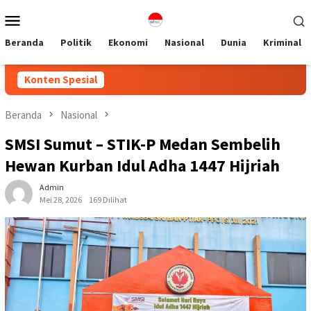
Loncat
Menu
ke
Mobile
konten
Beranda
Politik
Ekonomi
Nasional
Dunia
Kriminal
Konten Spesial
Beranda
Nasional
SMSI Sumut – STIK-P Medan Sembelih
Hewan Kurban Idul Adha 1447 Hijriah
Admin
Mei 28, 2026
169 Dilihat