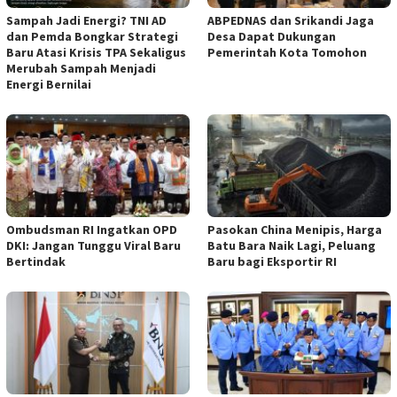
Sampah Jadi Energi? TNI AD
ABPEDNAS dan Srikandi Jaga
dan Pemda Bongkar Strategi
Desa Dapat Dukungan
Baru Atasi Krisis TPA Sekaligus
Pemerintah Kota Tomohon
Merubah Sampah Menjadi
Energi Bernilai
Ombudsman RI Ingatkan OPD
Pasokan China Menipis, Harga
DKI: Jangan Tunggu Viral Baru
Batu Bara Naik Lagi, Peluang
Bertindak
Baru bagi Eksportir RI