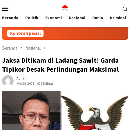
Loncat
Menu
ke
Mobile
konten
Beranda
Politik
Ekonomi
Nasional
Dunia
Kriminal
Konten Spesial
Beranda
Nasional
Jaksa Ditikam di Ladang Sawit! Garda
Tipikor Desak Perlindungan Maksimal
Admin
Mei 28, 2025
926 Dilihat