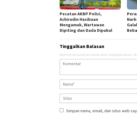
Pecatan AKBP Polisi,
Pera
Achirudin Hasibuan
Nark
Mengamuk, Wartawan
Gala
Dipiting dan Dada Dipukul
Beba
Tinggalkan Balasan
Alamat email Anda tidak akan dipublikasikan.
Ru
Simpan nama, email, dan situs web say