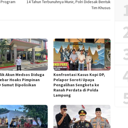
i Program
14 Tahun Terbunuhnya Munir, Polri Didesak Bentuk
Tim Khusus
lik Akun Medsos Diduga
Konfrontasi Kasus Kopi DP,
ebar Hoaks Pimpinan
Pelapor Soroti Upaya
 Sumut Dipolisikan
Pengalihan Sengketa ke
Ranah Perdata di Polda
Lampung