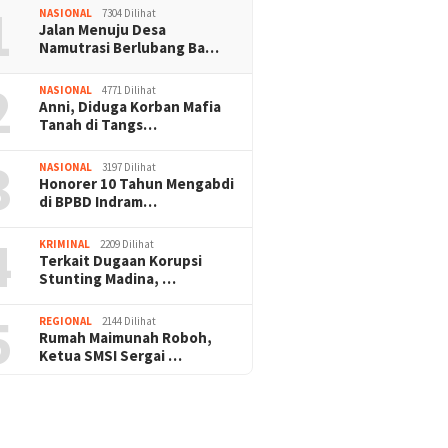
1
NASIONAL
7304 Dilihat
Jalan Menuju Desa
Namutrasi Berlubang Ba…
2
NASIONAL
4771 Dilihat
Anni, Diduga Korban Mafia
Tanah di Tangs…
3
NASIONAL
3197 Dilihat
Honorer 10 Tahun Mengabdi
di BPBD Indram…
4
KRIMINAL
2209 Dilihat
Terkait Dugaan Korupsi
Stunting Madina, …
5
REGIONAL
2144 Dilihat
Rumah Maimunah Roboh,
Ketua SMSI Sergai …