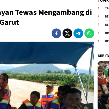
TOPIK
TA
elayan Tewas Mengambang di
BE
 Garut
BE
NI
NE
BERIT