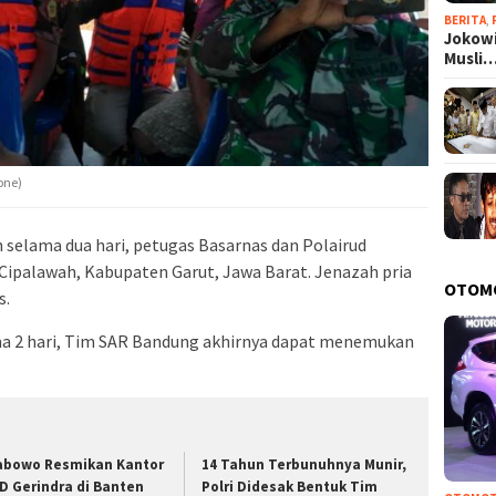
BERITA
,
Jokowi
Musli
one)
 selama dua hari, petugas Basarnas dan Polairud
Cipalawah, Kabupaten Garut, Jawa Barat. Jenazah pria
OTOM
s.
ma 2 hari, Tim SAR Bandung akhirnya dapat menemukan
abowo Resmikan Kantor
14 Tahun Terbunuhnya Munir,
D Gerindra di Banten
Polri Didesak Bentuk Tim