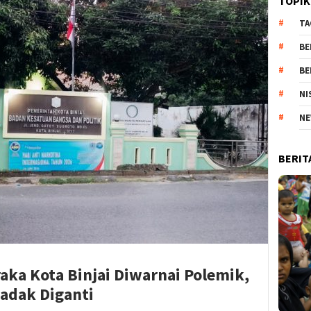
TOPIK
TA
BE
BE
NI
NE
BERIT
raka Kota Binjai Diwarnai Polemik,
adak Diganti