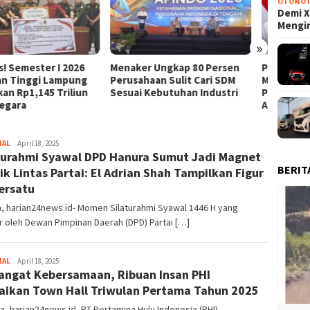
OTOMOT
Demi X
Mengi
»
ker Ungkap 80 Persen
Panglima TNI Dampingi
Pangli
sahaan Sulit Cari SDM
Menko Polkam, Pemerintah
Kesia
ai Kebutuhan Industri
Pastikan Indonesia Tetap
Ribuan
Aman
Diterj
NAL
Admin
April 18, 2025
turahmi Syawal DPD Hanura Sumut Jadi Magnet
BERIT
tik Lintas Partai: El Adrian Shah Tampilkan Figur
ersatu
, harian24news.id- Momen Silaturahmi Syawal 1446 H yang
r oleh Dewan Pimpinan Daerah (DPD) Partai […]
NAL
Admin
April 18, 2025
ngat Kebersamaan, Ribuan Insan PHI
ikan Town Hall Triwulan Pertama Tahun 2025
a, harian24news.id- PT Pertamina Hulu Indonesia (PHI)