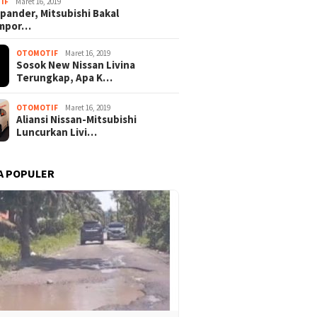
IF
Maret 16, 2019
pander, Mitsubishi Bakal
mpor…
OTOMOTIF
Maret 16, 2019
Sosok New Nissan Livina
Proses Seleksi Paskibraka
ma TNI Pastikan
Fantasti
Terungkap, Apa K…
Kota Binjai Diwarnai Polemik,
pan Operasi Gabungan,
Kejaksa
Seorang Terpilih Mendadak
 Prajurit dan Alutsista
Kembali
Diganti
unkan di Riau
ke Kas 
OTOMOTIF
Maret 16, 2019
Aliansi Nissan-Mitsubishi
Luncurkan Livi…
A POPULER