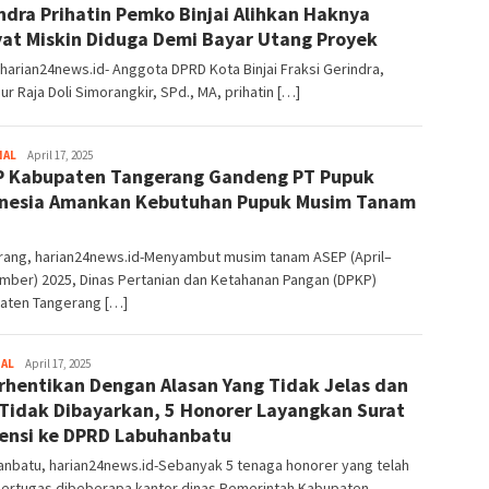
ndra Prihatin Pemko Binjai Alihkan Haknya
at Miskin Diduga Demi Bayar Utang Proyek
, harian24news.id- Anggota DPRD Kota Binjai Fraksi Gerindra,
r Raja Doli Simorangkir, SPd., MA, prihatin […]
NAL
Admin
April 17, 2025
 Kabupaten Tangerang Gandeng PT Pupuk
nesia Amankan Kebutuhan Pupuk Musim Tanam
5
rang, harian24news.id-Menyambut musim tanam ASEP (April–
mber) 2025, Dinas Pertanian dan Ketahanan Pangan (DPKP)
aten Tangerang […]
NAL
Admin
April 17, 2025
rhentikan Dengan Alasan Yang Tidak Jelas dan
 Tidak Dibayarkan, 5 Honorer Layangkan Surat
ensi ke DPRD Labuhanbatu
anbatu, harian24news.id-Sebanyak 5 tenaga honorer yang telah
bertugas dibeberapa kantor dinas Pemerintah Kabupaten