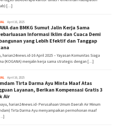
ab) […]
NAL
Admin
April 16, 2025
NA dan BMKG Sumut Jalin Kerja Sama
ebarluasan Informasi Iklim dan Cuaca Demi
angunan yang Lebih Efektif dan Tanggap
cana
 harian24news.id-16 April 2025 – Yayasan Komunitas Siaga
na (KOGANA) menjalin kerja sama strategis dengan […]
NAL
Admin
April 16, 2025
mdam Tirta Darma Ayu Minta Maaf Atas
guan Layanan, Berikan Kompensasi Gratis 3
k Air
mayu, harian24news.id- Perusahaan Umum Daerah Air Minum
mdam) Tirta Darma Ayu menyampaikan permohonan maaf
[…]