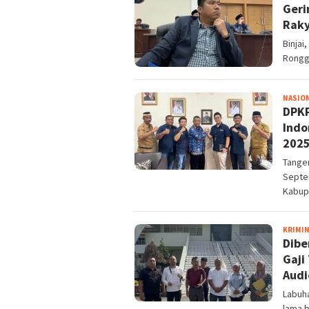
Geri
Raky
Binjai
Ronggu
NASIO
DPKP
Indo
202
Tange
Septe
Kabup
KRIMI
Dibe
Gaji
Audi
Labuh
lama 