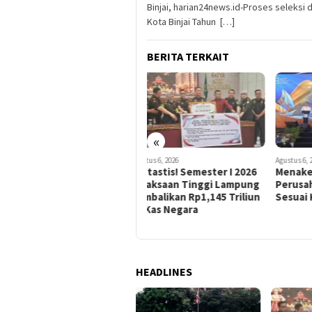
Binjai, harian24news.id-Proses seleksi
Kota Binjai Tahun […]
BERITA TERKAIT
«
Agustus 6, 2026
Agustus 6, 2026
Agustu
Fantastis! Semester I 2026
Menaker Ungkap 80 Persen
Pan
Kejaksaan Tinggi Lampung
Perusahaan Sulit Cari SDM
Men
Kembalikan Rp1,145 Triliun
Sesuai Kebutuhan Industri
Past
ke Kas Negara
Ama
HEADLINES