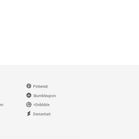
Pinterest
Stumbleupon
am
>Dribbble
n
Deviantart