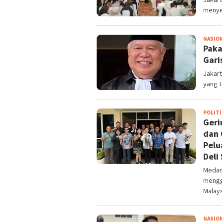
menyel
NASIO
Paka
Gari
Jakart
yang t
POLITI
Geri
dan 
Pelu
Deli
Medan,
mengg
Malays
NASIO