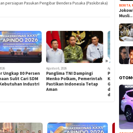
 dan persiapan Pasukan Pengibar Bendera Pusaka (Paskibraka)
BERITA
,
Jokowi
Musli
»
s 6, 2026
Agustus 6, 2026
Agustus 6, 20
glima TNI Dampingi
Panglima TNI Pastikan
Puluhan
OTOM
ko Polkam, Pemerintah
Kesiapan Operasi
Mengata
ikan Indonesia Tetap
Gabungan, Ribuan Prajurit
Nasdems
n
dan Alutsista Diterjunkan
Periksa 
di Riau