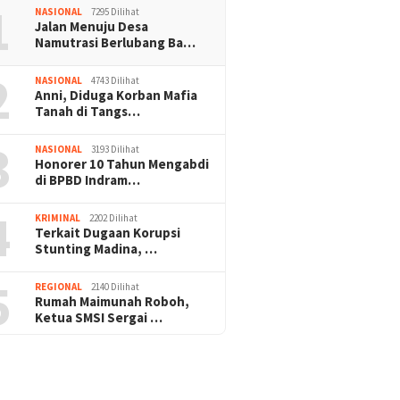
1
NASIONAL
7295 Dilihat
Jalan Menuju Desa
Namutrasi Berlubang Ba…
2
NASIONAL
4743 Dilihat
Anni, Diduga Korban Mafia
Tanah di Tangs…
3
NASIONAL
3193 Dilihat
Honorer 10 Tahun Mengabdi
di BPBD Indram…
4
KRIMINAL
2202 Dilihat
Terkait Dugaan Korupsi
Stunting Madina, …
5
REGIONAL
2140 Dilihat
Rumah Maimunah Roboh,
Ketua SMSI Sergai …