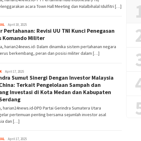
enggarakan acara Town Hall Meeting dan Halalbihalal Idulfitri […]
NAL
Admin
April 18, 2025
r Pertahanan: Revisi UU TNI Kunci Penegasan
s Komando Militer
a, harian24news.id- Dalam dinamika sistem pertahanan negara
erus berkembang, peran dan posisi militer dalam […]
K
Admin
April 17, 2025
ndra Sumut Sinergi Dengan Investor Malaysia
China: Terkait Pengelolaan Sampah dan
ang Investasi di Kota Medan dan Kabupaten
 Serdang
 harian24news.id-DPD Partai Gerindra Sumatera Utara
elar pertemuan penting bersama sejumlah investor asal
ia dan […]
NAL
Admin
April 17, 2025