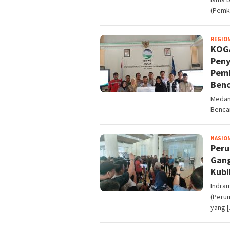
(Pemk
REGIO
KOGA
Peny
Pemb
Ben
Medan,
Benca
NASIO
Peru
Gang
Kubi
Indra
(Peru
yang 