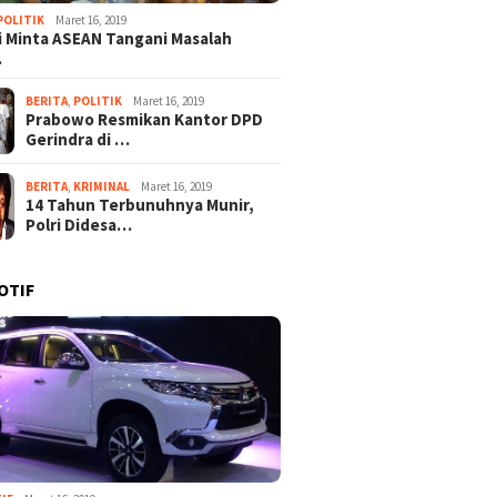
POLITIK
Maret 16, 2019
 Minta ASEAN Tangani Masalah
…
BERITA
,
POLITIK
Maret 16, 2019
Prabowo Resmikan Kantor DPD
Gerindra di …
BERITA
,
KRIMINAL
Maret 16, 2019
14 Tahun Terbunuhnya Munir,
Polri Didesa…
26
Agustus 5, 2026
Agustus 4, 2026
 Mahasiswa
Musyawarah ke-1 SMSI
Tak Cukup Si
OTIF
snamakan
Kepulauan Nias: Yonimasari
Emas, Eks Wak
u Desak Kejaksaan
Hulu Terpilih Aklamasi
Sebut Penyidi
IST dan RA
Asal-usul Kek