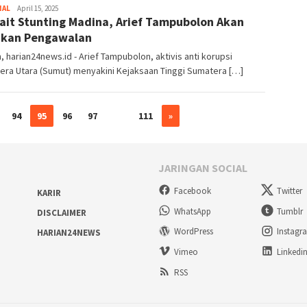
NAL
Admin
April 15, 2025
ait Stunting Madina, Arief Tampubolon Akan
ukan Pengawalan
 harian24news.id ⁠- Arief Tampubolon, aktivis anti korupsi
era Utara (Sumut) menyakini Kejaksaan Tinggi Sumatera […]
94
95
96
97
…
111
»
JARINGAN SOCIAL
Facebook
Twitter
KARIR
WhatsApp
Tumblr
DISCLAIMER
WordPress
Instagr
HARIAN24NEWS
Vimeo
Linkedi
RSS