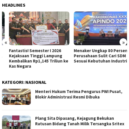
HEADLINES
«
»
Fantastis! Semester I 2026
Menaker Ungkap 80 Persen
Kejaksaan Tinggi Lampung
Perusahaan Sulit Cari SDM
Kembalikan Rp1,145 Triliun ke
Sesuai Kebutuhan Industri
Kas Negara
KATEGORI:
NASIONAL
Menteri Hukum Terima Pengurus PWI Pusat,
Blokir Administrasi Resmi Dibuka
Plang Sita Dipasang, Kejagung Bekukan
Ratusan Bidang Tanah Milik Tersangka Sritex