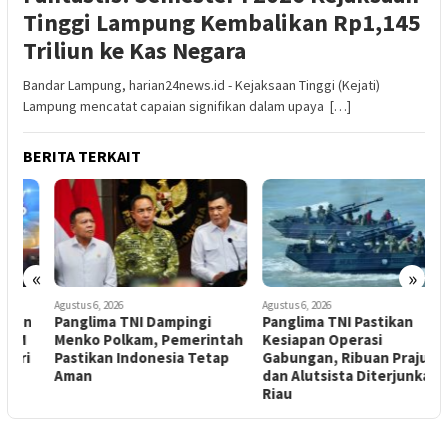
Tinggi Lampung Kembalikan Rp1,145
Triliun ke Kas Negara
Bandar Lampung, harian24news.id - Kejaksaan Tinggi (Kejati)
Lampung mencatat capaian signifikan dalam upaya […]
BERITA TERKAIT
«
»
Agustus 6, 2026
Agustus 6, 2026
A
n
Panglima TNI Dampingi
Panglima TNI Pastikan
T
Menko Polkam, Pemerintah
Kesiapan Operasi
E
Pastikan Indonesia Tetap
Gabungan, Ribuan Prajurit
S
Aman
dan Alutsista Diterjunkan di
A
Riau