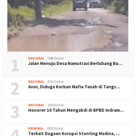
1
NASIONAL
7298 Dilihat
Jalan Menuju Desa Namutrasi Berlubang Ba…
2
NASIONAL
4743 Dilihat
Anni, Diduga Korban Mafia Tanah di Tangs…
3
NASIONAL
3193 Dilihat
Honorer 10 Tahun Mengabdi di BPBD Indram…
4
KRIMINAL
2203 Dilihat
Terkait Dugaan Korupsi Stunting Madina, …