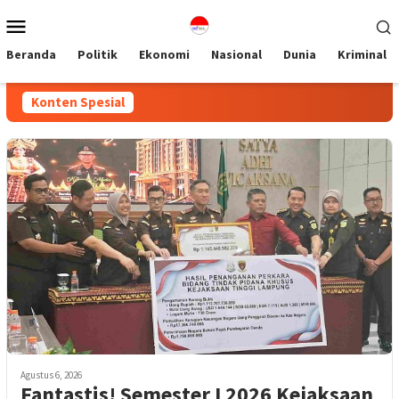
Loncat
Menu
ke
Mobile
konten
Beranda
Politik
Ekonomi
Nasional
Dunia
Kriminal
Konten Spesial
Agustus 6, 2026
Fantastis! Semester I 2026 Kejaksaan