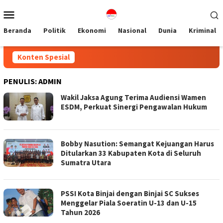
Loncat
Menu
ke
Mobile
konten
Beranda
Politik
Ekonomi
Nasional
Dunia
Kriminal
Konten Spesial
PENULIS:
ADMIN
Wakil Jaksa Agung Terima Audiensi Wamen
ESDM, Perkuat Sinergi Pengawalan Hukum
Bobby Nasution: Semangat Kejuangan Harus
Ditularkan 33 Kabupaten Kota di Seluruh
Sumatra Utara
PSSI Kota Binjai dengan Binjai SC Sukses
Menggelar Piala Soeratin U-13 dan U-15
Tahun 2026