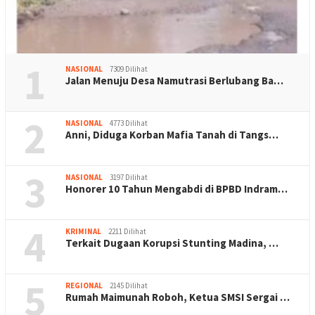
1
NASIONAL
7309 Dilihat
Jalan Menuju Desa Namutrasi Berlubang Ba…
2
NASIONAL
4773 Dilihat
Anni, Diduga Korban Mafia Tanah di Tangs…
3
NASIONAL
3197 Dilihat
Honorer 10 Tahun Mengabdi di BPBD Indram…
4
KRIMINAL
2211 Dilihat
Terkait Dugaan Korupsi Stunting Madina, …
5
REGIONAL
2145 Dilihat
Rumah Maimunah Roboh, Ketua SMSI Sergai …