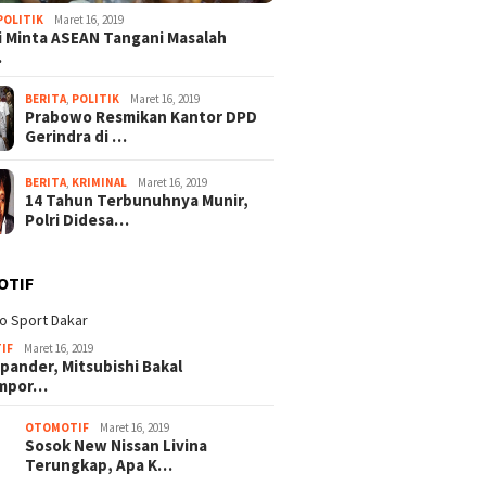
POLITIK
Maret 16, 2019
 Minta ASEAN Tangani Masalah
…
BERITA
,
POLITIK
Maret 16, 2019
Prabowo Resmikan Kantor DPD
Gerindra di …
BERITA
,
KRIMINAL
Maret 16, 2019
14 Tahun Terbunuhnya Munir,
Polri Didesa…
26
Agustus 4, 2026
Agustus 4, 2026
mpin Sertijab dan
Ruang Digital: Medan
Wakil Jaksa 
OTIF
l Tiga Yonif,
Tempur Baru yang Tak
Audiensi Wa
n Komitmen
Mengenal Gencatan
Perkuat Sine
Organisasi TNI AD
Senjata
Pengawalan 
Adaptif
IF
Maret 16, 2019
pander, Mitsubishi Bakal
mpor…
OTOMOTIF
Maret 16, 2019
Sosok New Nissan Livina
Terungkap, Apa K…