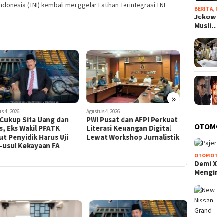
Indonesia (TNI) kembali menggelar Latihan Terintegrasi TNI
BERITA
,
Jokowi
Musli
»
s 4, 2026
Agustus 4, 2026
Agustus 4, 20
 Cukup Sita Uang dan
PWI Pusat dan AFPI Perkuat
Kasad Pi
OTOM
, Eks Wakil PPATK
Literasi Keuangan Digital
Alih Koda
t Penyidik Harus Uji
Lewat Workshop Jurnalistik
Tegaska
-usul Kekayaan FA
Perkuat 
Semakin 
OTOMOT
Demi X
Mengi