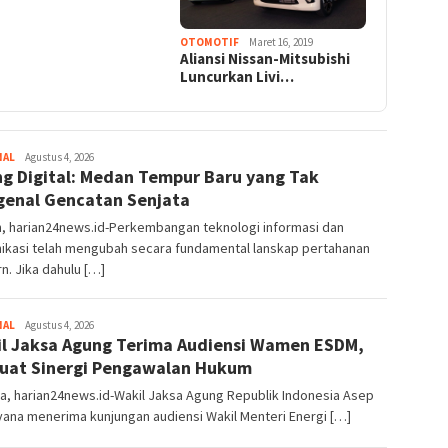
OTOMOTIF
Maret 16, 2019
Aliansi Nissan-Mitsubishi
Luncurkan Livi…
NAL
Admin
Agustus 4, 2026
g Digital: Medan Tempur Baru yang Tak
enal Gencatan Senjata
, harian24news.id-Perkembangan teknologi informasi dan
ikasi telah mengubah secara fundamental lanskap pertahanan
. Jika dahulu […]
NAL
Admin
Agustus 4, 2026
l Jaksa Agung Terima Audiensi Wamen ESDM,
uat Sinergi Pengawalan Hukum
a, harian24news.id-Wakil Jaksa Agung Republik Indonesia Asep
yana menerima kunjungan audiensi Wakil Menteri Energi […]