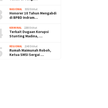
3
NASIONAL
3192 Dilihat
Honorer 10 Tahun Mengabdi
di BPBD Indram…
4
KRIMINAL
2200 Dilihat
Terkait Dugaan Korupsi
Stunting Madina, …
5
REGIONAL
2140 Dilihat
Rumah Maimunah Roboh,
Ketua SMSI Sergai …