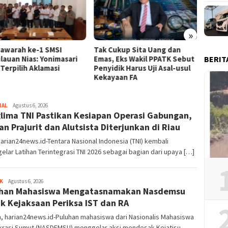
»
awarah ke-1 SMSI
Tak Cukup Sita Uang dan
PWI Pu
lauan Nias: Yonimasari
Emas, Eks Wakil PPATK Sebut
Litera
BERIT
Terpilih Aklamasi
Penyidik Harus Uji Asal-usul
Lewat 
Kekayaan FA
NAL
Admin
Agustus 6, 2026
lima TNI Pastikan Kesiapan Operasi Gabungan,
an Prajurit dan Alutsista Diterjunkan di Riau
harian24news.id-Tentara Nasional Indonesia (TNI) kembali
lar Latihan Terintegrasi TNI 2026 sebagai bagian dari upaya […]
K
Admin
Agustus 6, 2026
uhan Mahasiswa Mengatasnamakan Nasdemsu
k Kejaksaan Periksa IST dan RA
, harian24news.id-Puluhan mahasiswa dari Nasionalis Mahasiswa
rasi Sumut (NASDEMSU) menggelar aksi mendesak Kejatisu