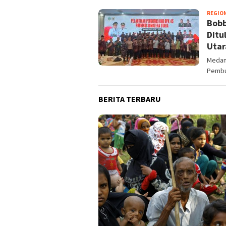
REGIO
Bobb
Ditu
Utar
Medan
Pembu
BERITA TERBARU