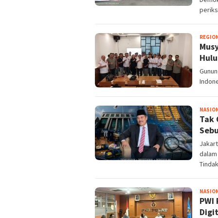
periks
REGIO
Musy
Hulu
Gunung
Indone
NASIO
Tak 
Sebu
Jakar
dalam
Tindak
NASIO
PWI 
Digi