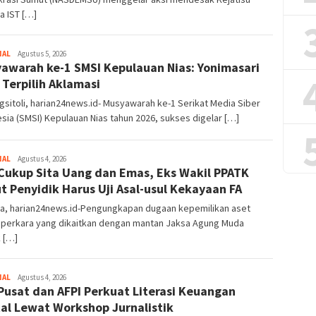
a IST […]
NAL
Admin
Agustus 5, 2026
awarah ke-1 SMSI Kepulauan Nias: Yonimasari
 Terpilih Aklamasi
sitoli, harian24news.id- Musyawarah ke-1 Serikat Media Siber
sia (SMSI) Kepulauan Nias tahun 2026, sukses digelar […]
NAL
Admin
Agustus 4, 2026
Cukup Sita Uang dan Emas, Eks Wakil PPATK
t Penyidik Harus Uji Asal-usul Kekayaan FA
ta, harian24news.id-Pengungkapan dugaan kepemilikan aset
 perkara yang dikaitkan dengan mantan Jaksa Agung Muda
 […]
NAL
Admin
Agustus 4, 2026
Pusat dan AFPI Perkuat Literasi Keuangan
tal Lewat Workshop Jurnalistik