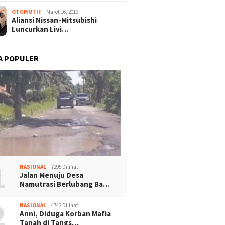
OTOMOTIF
Maret 16, 2019
Aliansi Nissan-Mitsubishi
Luncurkan Livi…
Panglima TNI Pastikan
sat dan AFPI Perkuat
Puluhan
Kesiapan Operasi Gabungan,
si Keuangan Digital
Mengat
A POPULER
Ribuan Prajurit dan Alutsista
Workshop Jurnalistik
Nasdems
Diterjunkan di Riau
Periksa 
1
NASIONAL
7295 Dilihat
Jalan Menuju Desa
Namutrasi Berlubang Ba…
2
NASIONAL
4742 Dilihat
Anni, Diduga Korban Mafia
Tanah di Tangs…