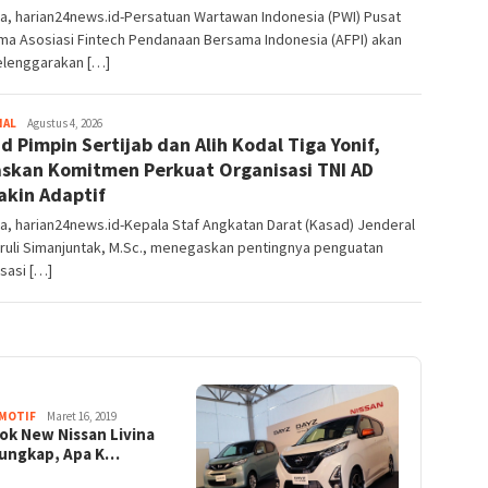
a, harian24news.id-Persatuan Wartawan Indonesia (PWI) Pusat
ma Asosiasi Fintech Pendanaan Bersama Indonesia (AFPI) akan
lenggarakan […]
NAL
Admin
Agustus 4, 2026
d Pimpin Sertijab dan Alih Kodal Tiga Yonif,
skan Komitmen Perkuat Organisasi TNI AD
kin Adaptif
a, harian24news.id-Kepala Staf Angkatan Darat (Kasad) Jenderal
ruli Simanjuntak, M.Sc., menegaskan pentingnya penguatan
sasi […]
MOTIF
Maret 16, 2019
ok New Nissan Livina
ungkap, Apa K…