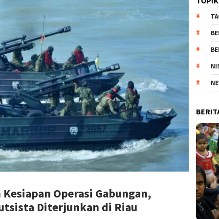
TOPIK
TA
BE
BE
NI
NE
BERIT
n Kesiapan Operasi Gabungan,
utsista Diterjunkan di Riau