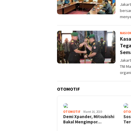
Jakart
bersa
menye
NASIO
Kasa
Tega
Sema
Jakart
TNI Ma
organi
OTOMOTIF
OTOMOTIF
Maret 16, 2019
OTO
Demi Xpander, Mitsubishi
Sos
Bakal Mengimpor…
Ter