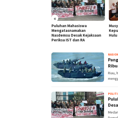
«
glima TNI Pastikan
Puluhan Mahasiswa
Musy
iapan Operasi Gabungan,
Mengatasnamakan
Kepu
uan Prajurit dan Alutsista
Nasdemsu Desak Kejaksaan
Hulu 
erjunkan di Riau
Periksa IST dan RA
HARIAN24
NASIO
NEWS
Pang
Ribu
Riau, 
mengge
POLITI
Pul
Desa
Medan
Demok