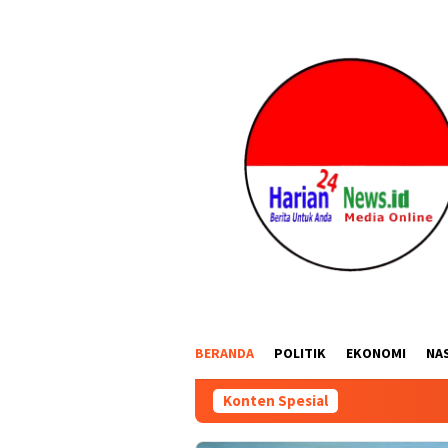
Loncat
ke
konten
BERANDA
POLITIK
EKONOMI
NA
Konten Spesial