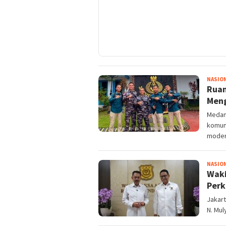
NASIO
Ruan
Meng
Medan
komun
modern
NASIO
Waki
Perk
Jakart
N. Mul