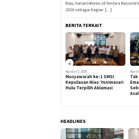
Riau, harian24news.id-Tentara Nasional 
2026 sebagai bagian […]
BERITA TERKAIT
«
Agustus 6, 2026
Agustus 5, 2026
Agustu
Puluhan Mahasiswa
Musyawarah ke-1 SMSI
Tak
Mengatasnamakan
Kepulauan Nias: Yonimasari
Emas
Nasdemsu Desak Kejaksaan
Hulu Terpilih Aklamasi
Sebu
Periksa IST dan RA
Asal
HEADLINES