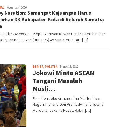
NAL
Admin
Agustus 4, 2026
y Nasution: Semangat Kejuangan Harus
larkan 33 Kabupaten Kota di Seluruh Sumatra
a
, harian24news.id – Kepengurusan Dewan Harian Daerah Badan
dayaan Kejuangan (DHD BPK) 45 Sumatera Utara […]
BERITA
,
POLITIK
Maret 16, 2019
Jokowi Minta ASEAN
Tangani Masalah
Musli…
Presiden Jokowi menerima Menteri Luar
Negeri Thailand Don Pramudwinai di Istana
Merdeka, Jakarta Pusat, Rabu […]